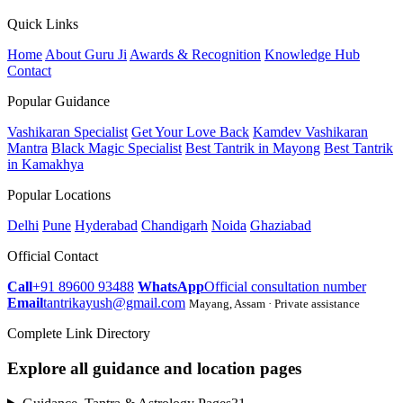
Quick Links
Home
About Guru Ji
Awards & Recognition
Knowledge Hub
Contact
Popular Guidance
Vashikaran Specialist
Get Your Love Back
Kamdev Vashikaran
Mantra
Black Magic Specialist
Best Tantrik in Mayong
Best Tantrik
in Kamakhya
Popular Locations
Delhi
Pune
Hyderabad
Chandigarh
Noida
Ghaziabad
Official Contact
Call
+91 89600 93488
WhatsApp
Official consultation number
Email
tantrikayush@gmail.com
Mayang, Assam · Private assistance
Complete Link Directory
Explore all guidance and location pages