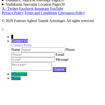
Guidance, Tantra & Astrology Pages
31
Vashikaran Specialist Location Pages
39
X / Twitter
Facebook
Instagram
YouTube
Privacy Policy
Terms and Conditions
Grievances Policy
© 2026 Famous Aghori Tantrik Astrologer. All rights reserved.
↑
↓
Contact Us
Contact Form
Name
Phone
Email
Message
WhatsApp
Phone