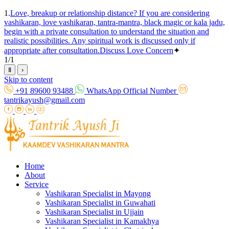
1.
Love, breakup or relationship distance? If you are considering
vashikaran, love vashikaran, tantra-mantra, black magic or kala jadu,
begin with a private consultation to understand the situation and
realistic possibilities. Any spiritual work is discussed only if
appropriate after consultation.
Discuss Love Concern
✦
1
/
1
Ⅱ
›
Skip to content
+91 89600 93488
WhatsApp Official Number
tantrikayush@gmail.com
Home
About
Service
Vashikaran Specialist in Mayong
Vashikaran Specialist in Guwahati
Vashikaran Specialist in Ujjain
Vashikaran Specialist in Kamakhya