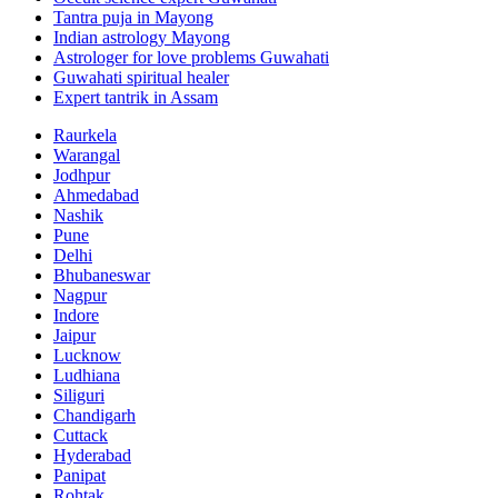
Tantra puja in Mayong
Indian astrology Mayong
Astrologer for love problems Guwahati
Guwahati spiritual healer
Expert tantrik in Assam
Raurkela
Warangal
Jodhpur
Ahmedabad
Nashik
Pune
Delhi
Bhubaneswar
Nagpur
Indore
Jaipur
Lucknow
Ludhiana
Siliguri
Chandigarh
Cuttack
Hyderabad
Panipat
Rohtak