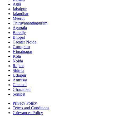
Agra
Jabalpur
Jalandhar
Meerut
Thiruvananthapuram
Agartala
Bareilly
Bhopal
Greater Noida
Gurugram
Himatnagar
Kota
Noida
Rajkot
Shimla
Udaipur
Amritsar
Chennai
Ghaziabad
Sonipat
Privacy Policy
Terms and Conditions
Grievances Policy