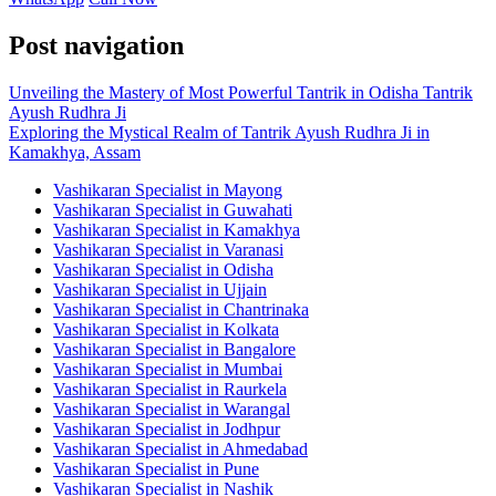
Post navigation
Unveiling the Mastery of Most Powerful Tantrik in Odisha Tantrik
Ayush Rudhra Ji
Exploring the Mystical Realm of Tantrik Ayush Rudhra Ji in
Kamakhya, Assam
Vashikaran Specialist in Mayong
Vashikaran Specialist in Guwahati
Vashikaran Specialist in Kamakhya
Vashikaran Specialist in Varanasi
Vashikaran Specialist in Odisha
Vashikaran Specialist in Ujjain
Vashikaran Specialist in Chantrinaka
Vashikaran Specialist in Kolkata
Vashikaran Specialist in Bangalore
Vashikaran Specialist in Mumbai
Vashikaran Specialist in Raurkela
Vashikaran Specialist in Warangal
Vashikaran Specialist in Jodhpur
Vashikaran Specialist in Ahmedabad
Vashikaran Specialist in Pune
Vashikaran Specialist in Nashik