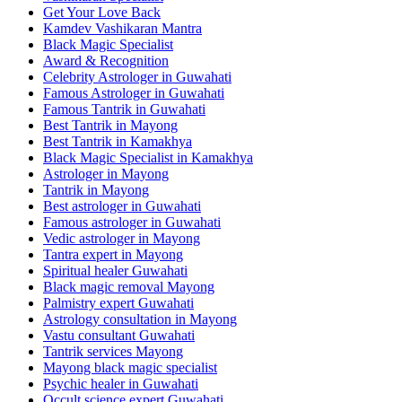
Get Your Love Back
Kamdev Vashikaran Mantra
Black Magic Specialist
Award & Recognition
Celebrity Astrologer in Guwahati
Famous Astrologer in Guwahati
Famous Tantrik in Guwahati
Best Tantrik in Mayong
Best Tantrik in Kamakhya
Black Magic Specialist in Kamakhya
Astrologer in Mayong
Tantrik in Mayong
Best astrologer in Guwahati
Famous astrologer in Guwahati
Vedic astrologer in Mayong
Tantra expert in Mayong
Spiritual healer Guwahati
Black magic removal Mayong
Palmistry expert Guwahati
Astrology consultation in Mayong
Vastu consultant Guwahati
Tantrik services Mayong
Mayong black magic specialist
Psychic healer in Guwahati
Occult science expert Guwahati