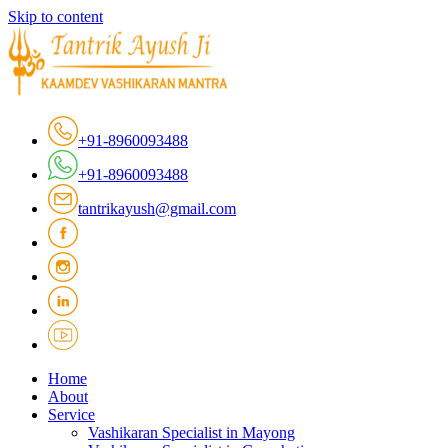
Skip to content
+91-8960093488
+91-8960093488
tantrikayush@gmail.com
Home
About
Service
Vashikaran Specialist in Mayong