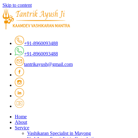
Skip to content
+91-8960093488
+91-8960093488
tantrikayush@gmail.com
Home
About
Service
Vashikaran Specialist in Mayong