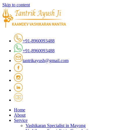
Skip to content
+91-8960093488
+91-8960093488
tantrikayush@gmail.com
Home
About
Service
Vashikaran Specialist in Mayong